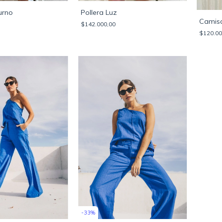
urno
Pollera Luz
Camisa
$142.000,00
$120.00
-
33
%