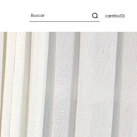
carrito
0
(
)